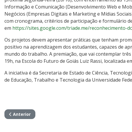
Informação e Comunicação (Desenvolvimento Web e Mobile
Negócios (Empresas Digitais e Marketing e Mídias Sociais)
com cronograma, critérios de participação e formulário de 
em
https://sites.google.com/triade.me/reconhecimento-
Os projetos devem apresentar práticas que tenham promo
positivo na aprendizagem dos estudantes, capazes de apr
mundo do trabalho. A premiação, que vai contemplar três p
19h, na Escola do Futuro de Goiás Luiz Rassi, localizada 
A iniciativa é da Secretaria de Estado de Ciência, Tecnolo
de Educação, Trabalho e Tecnologia da Universidade Fede
Artigo anterior: Orquestras Sinfônicas Jovem de Goiás e
Anterior