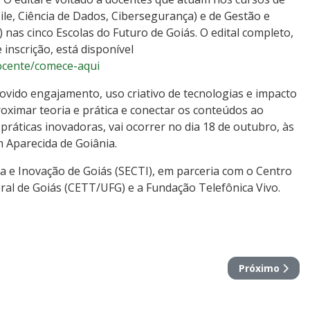
, Ciência de Dados, Cibersegurança) e de Gestão e
 nas cinco Escolas do Futuro de Goiás. O edital completo,
inscrição, está disponível
docente/comece-aqui
vido engajamento, uso criativo de tecnologias e impacto
oximar teoria e prática e conectar os conteúdos ao
ráticas inovadoras, vai ocorrer no dia 18 de outubro, às
em Aparecida de Goiânia.
gia e Inovação de Goiás (SECTI), em parceria com o Centro
ral de Goiás (CETT/UFG) e a Fundação Telefônica Vivo.
 Pedro Ludovico Teixeira gravaram vinheta do JA1 da TV Anha
Próximo artig
Próximo