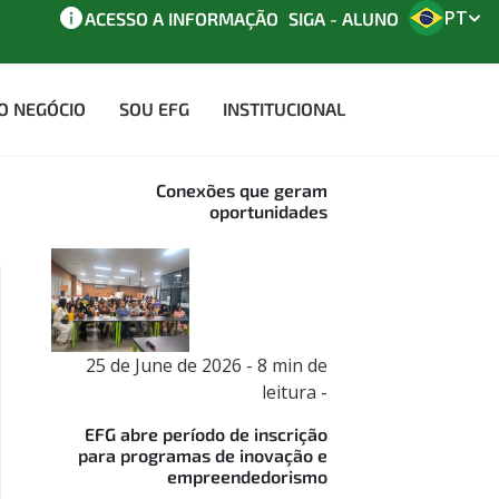
PT
ACESSO A INFORMAÇÃO
SIGA - ALUNO
AO NEGÓCIO
SOU EFG
INSTITUCIONAL
29 de June de 2026 - 8 min de
leitura -
Conexões que geram
oportunidades
25 de June de 2026 - 8 min de
leitura -
EFG abre período de inscrição
para programas de inovação e
empreendedorismo