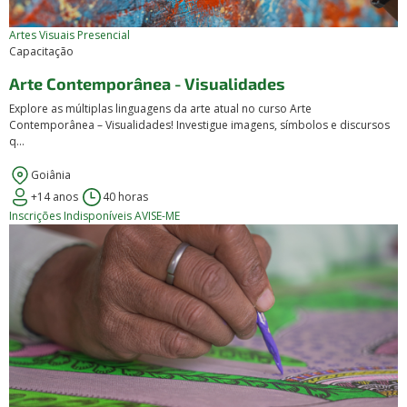
Artes Visuais
Presencial
Capacitação
Arte Contemporânea - Visualidades
Explore as múltiplas linguagens da arte atual no curso Arte
Contemporânea – Visualidades! Investigue imagens, símbolos e discursos
q...
Goiânia
+14 anos
40 horas
Inscrições Indisponíveis
AVISE-ME