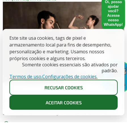
Oi, posso
ajudar
você?
Acesse
nosso
WhatsApp!
Este site usa cookies, tags de pixel e
armazenamento local para fins de desempenho,
personalização e marketing. Usamos nossos
próprios cookies e alguns terceiros.
Somente cookies essenciais são ativados por
padrão.
Termos de uso.
Configurações de cookies.
X
Arte Educação
Presencial
RECUSAR COOKIES
Capacitação
Ateliê da Cena: Música, Dança e Teatro II
ACEITAR COOKIES
Aprofunde sua arte e evolua nos palcos! No nível II, você vai aprimorar
suas habilidades em Música, Dança e Teatro de forma ainda ma...
Goiânia