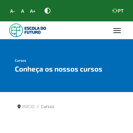
PT
A-
A
A+
Cursos
Conheça os nossos cursos
INÍCIO
Cursos