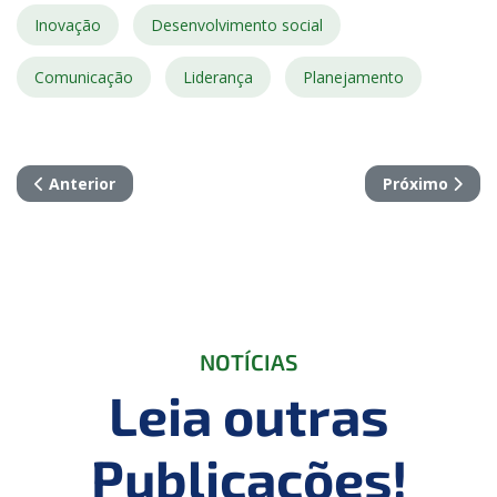
Inovação
Desenvolvimento social
Comunicação
Liderança
Planejamento
Artigo anterior: Escola do Futuro de Goiás: capacitando 
Próximo artig
Anterior
Próximo
NOTÍCIAS
Leia outras
Publicações!