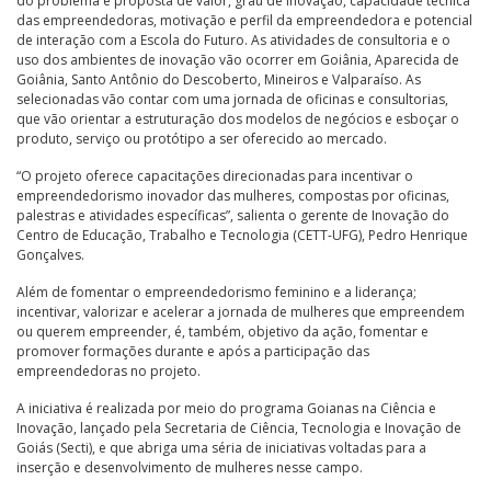
do problema e proposta de valor, grau de inovação, capacidade técnica
das empreendedoras, motivação e perfil da empreendedora e potencial
de interação com a Escola do Futuro. As atividades de consultoria e o
uso dos ambientes de inovação vão ocorrer em Goiânia, Aparecida de
Goiânia, Santo Antônio do Descoberto, Mineiros e Valparaíso. As
selecionadas vão contar com uma jornada de oficinas e consultorias,
que vão orientar a estruturação dos modelos de negócios e esboçar o
produto, serviço ou protótipo a ser oferecido ao mercado.
“O projeto oferece capacitações direcionadas para incentivar o
empreendedorismo inovador das mulheres, compostas por oficinas,
palestras e atividades específicas”, salienta o gerente de Inovação do
Centro de Educação, Trabalho e Tecnologia (CETT-UFG), Pedro Henrique
Gonçalves.
Além de fomentar o empreendedorismo feminino e a liderança;
incentivar, valorizar e acelerar a jornada de mulheres que empreendem
ou querem empreender, é, também, objetivo da ação, fomentar e
promover formações durante e após a participação das
empreendedoras no projeto.
A iniciativa é realizada por meio do programa Goianas na Ciência e
Inovação, lançado pela Secretaria de Ciência, Tecnologia e Inovação de
Goiás (Secti), e que abriga uma séria de iniciativas voltadas para a
inserção e desenvolvimento de mulheres nesse campo.