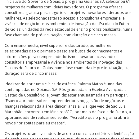
Iniciativa do Governo de Goiás, o programa Goianas S.A selecionou 61
projetos de mulheres com ideias inovadoras. O programa oferece
consultoria gratuita para negócios e projetos inovadores liderados por
mulheres. As selecionadas terão acesso a consultoria empresarial e
vivência de negócios nos ambientes de inovação das Escolas do Futuro
de Goiás, unidades da rede estadual de ensino profissionalizante, numa
fase chamada de pré-incubação, com duração de cinco meses.
Com ensino médio, nível superior e doutorado, as mulheres
selecionadas dão o primeiro passo em busca de conhecimentos e
informações para o empreendedorismo inovador, acessando
consultoria empresarial e vivência nos ambientes de inovação das
Escolas do Futuro de Goiás, numa fase chamada de pré-incubação, cuja
duração será de cinco meses.
Idealizando abrir uma clínica de estética, Paloma Matos é uma das
contempladas no Goianas S.A. Pós-graduada em Estética Avançada e
Gestão de Consultório, a jovem diz estar entusiasmada em participar.
“Espero aprender sobre empreendedorismo, gestão de negócios e
finanças relacionada à área clínica”, anseia. Ela, que veio de São Luiz,
Maranhão, encontrou em Mineiros/GO, por meio da Escola do Futuro, a
oportunidade de realizar seu sonho. “Acredito que o programa abrirá
novos horizontes para eu crescer”.
Os projetos foram avaliados de acordo com cinco critérios: identificação