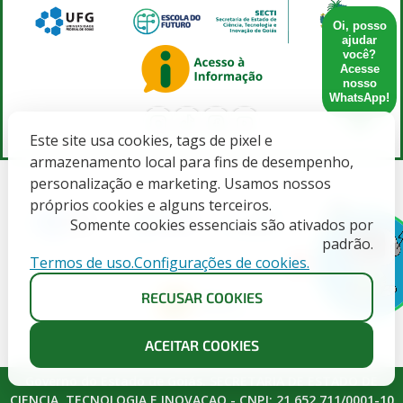
Oi, posso
ajudar
você?
Acesse
nosso
WhatsApp!
Este site usa cookies, tags de pixel e
armazenamento local para fins de desempenho,
personalização e marketing. Usamos nossos
próprios cookies e alguns terceiros.
Somente cookies essenciais são ativados por
padrão.
Termos de uso.
Configurações de cookies.
X
RECUSAR COOKIES
ACEITAR COOKIES
Governo do Estado de Goiás. SECRETARIA DE ESTADO DE
CIENCIA, TECNOLOGIA E INOVACAO - CNPJ: 21.652.711/0001-10