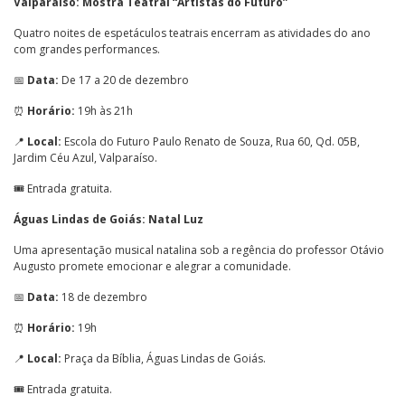
Valparaíso: Mostra Teatral “Artistas do Futuro”
Quatro noites de espetáculos teatrais encerram as atividades do ano
com grandes performances.
📅
Data:
De 17 a 20 de dezembro
⏰
Horário:
19h às 21h
📍
Local:
Escola do Futuro Paulo Renato de Souza, Rua 60, Qd. 05B,
Jardim Céu Azul, Valparaíso.
🎟️ Entrada gratuita.
Águas Lindas de Goiás: Natal Luz
Uma apresentação musical natalina sob a regência do professor Otávio
Augusto promete emocionar e alegrar a comunidade.
📅
Data:
18 de dezembro
⏰
Horário:
19h
📍
Local:
Praça da Bíblia, Águas Lindas de Goiás.
🎟️ Entrada gratuita.