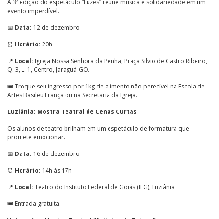
A 3ª edição do espetáculo “Luzes” reúne música e solidariedade em um
evento imperdível.
📅
Data:
12 de dezembro
⏰
Horário:
20h
📍
Local:
Igreja Nossa Senhora da Penha, Praça Silvio de Castro Ribeiro,
Q. 3, L. 1, Centro, Jaraguá-GO.
🎟️ Troque seu ingresso por 1kg de alimento não perecível na Escola de
Artes Basileu França ou na Secretaria da Igreja.
Luziânia: Mostra Teatral de Cenas Curtas
Os alunos de teatro brilham em um espetáculo de formatura que
promete emocionar.
📅
Data:
16 de dezembro
⏰
Horário:
14h às 17h
📍
Local:
Teatro do Instituto Federal de Goiás (IFG), Luziânia.
🎟️ Entrada gratuita.