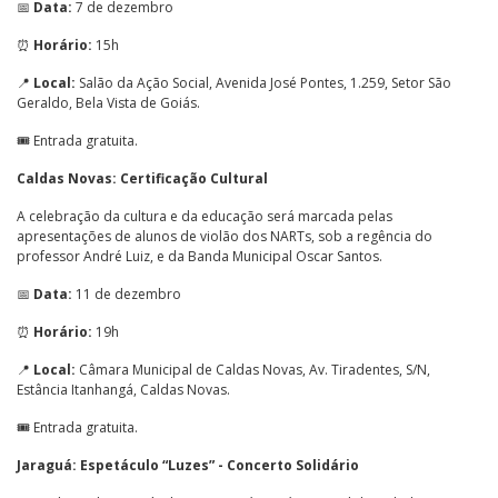
📅
Data:
7 de dezembro
⏰
Horário:
15h
📍
Local:
Salão da Ação Social, Avenida José Pontes, 1.259, Setor São
Geraldo, Bela Vista de Goiás.
🎟️ Entrada gratuita.
Caldas Novas: Certificação Cultural
A celebração da cultura e da educação será marcada pelas
apresentações de alunos de violão dos NARTs, sob a regência do
professor André Luiz, e da Banda Municipal Oscar Santos.
📅
Data:
11 de dezembro
⏰
Horário:
19h
📍
Local:
Câmara Municipal de Caldas Novas, Av. Tiradentes, S/N,
Estância Itanhangá, Caldas Novas.
🎟️ Entrada gratuita.
Jaraguá: Espetáculo “Luzes” - Concerto Solidário