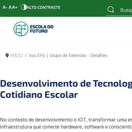
A-
A
A+
ALTO CONTRASTE
INÍCIO
Sou EFG | Grupo de Extensão - Detalhes
Desenvolvimento de Tecnolog
Cotidiano Escolar
No contexto de desenvolvimento e IOT, transformar uma e
infraestrutura que conecte hardware, software e conscient