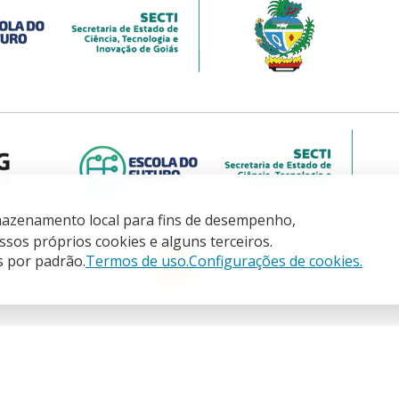
armazenamento local para fins de desempenho,
sos próprios cookies e alguns terceiros.
s por padrão.
Termos de uso.
Configurações de cookies.
de Goiás. SECRETARIA DE ESTADO DE CIENCIA, TECNOLOGIA E INOVACAO - CNPJ:
Todos direitos Reservados CETT/UFG - 2025.