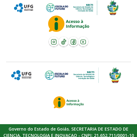
Governo do Estado de Goiás. SECRETARIA DE ESTADO DE
CIENCIA, TECNOLOGIA E INOVACAO - CNPJ: 21.652.711/0001-10