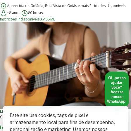
Aparecida de Goiânia, Bela Vista de Goiás e mais 2 cidades disponíveis
+8 anos
80 horas
Inscrições Indisponíveis
AVISE-ME
Oi, posso
ajudar
você?
Acesse
nosso
WhatsApp!
Música
Presencial
Este site usa cookies, tags de pixel e
Capacitação
armazenamento local para fins de desempenho,
Instrumento Musical - Nível 1 - Violão
personalização e marketing. Usamos nossos