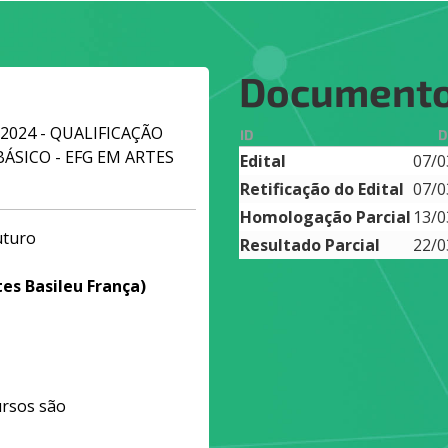
Document
2/2024 - QUALIFICAÇÃO
ID
D
ÁSICO - EFG EM ARTES
Edital
07/0
Retificação do Edital
07/0
Homologação Parcial
13/0
uturo
Resultado Parcial
22/0
es Basileu França)
ursos são