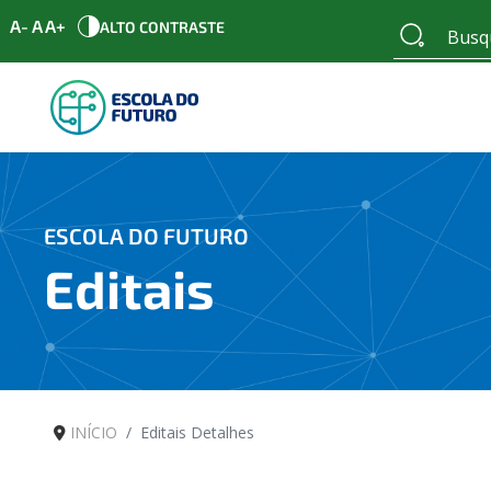
A-
A
A+
ALTO CONTRASTE
ESCOLA DO FUTURO
Editais
INÍCIO
Editais Detalhes