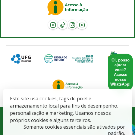
Oi, posso
ajudar
você?
Acesse
nosso
WhatsApp!
Este site usa cookies, tags de pixel e
armazenamento local para fins de desempenho,
Governo do Estado de Goiás. SECRETARIA DE ESTADO DE
personalização e marketing. Usamos nossos
CIENCIA, TECNOLOGIA E INOVACAO - CNPJ: 21.652.711/0001-10
próprios cookies e alguns terceiros.
Somente cookies essenciais são ativados por
Todos direitos Reservados CETT/UFG - 2025.
padrão.