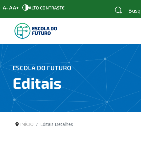
A-
A
A+
ALTO CONTRASTE
ESCOLA DO FUTURO
Editais
INÍCIO
Editais Detalhes