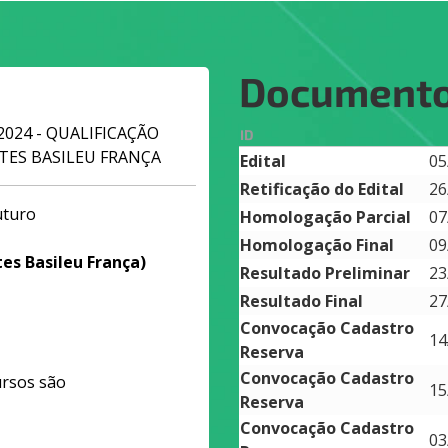
Document
3/2024 - QUALIFICAÇÃO
ID
RTES BASILEU FRANÇA
Edital
05
Retificação do Edital
26
uturo
Homologação Parcial
07
Homologação Final
09
es Basileu França)
Resultado Preliminar
23
Resultado Final
27
Convocação Cadastro
14
Reserva
Convocação Cadastro
ursos são
15
Reserva
Convocação Cadastro
03