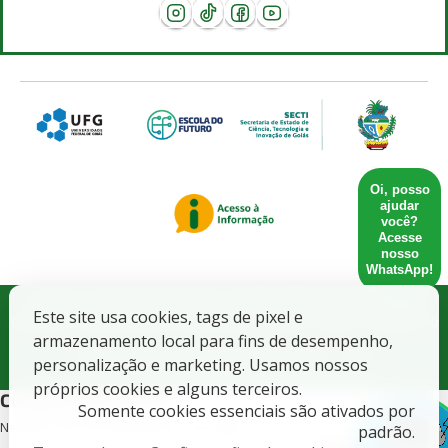
Oi, posso
ajudar
você?
Acesse
nosso
WhatsApp!
Governo do Estado de Goiás. SECRETARIA DE ESTADO DE
Este site usa cookies, tags de pixel e
CIENCIA, TECNOLOGIA E INOVACAO - CNPJ: 21.652.711/0001-10
armazenamento local para fins de desempenho,
Todos direitos Reservados CETT/UFG - 2025.
personalização e marketing. Usamos nossos
próprios cookies e alguns terceiros.
Cursos deste edital
Somente cookies essenciais são ativados por
Nenhum curso encontrado para este edital.
padrão.