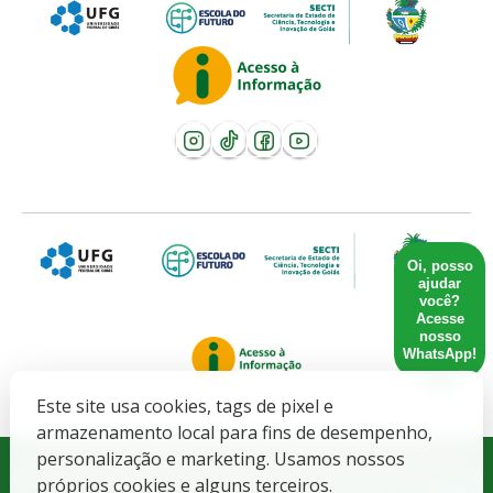
Oi, posso
ajudar
você?
Acesse
nosso
WhatsApp!
Este site usa cookies, tags de pixel e
armazenamento local para fins de desempenho,
Governo do Estado de Goiás. SECRETARIA DE ESTADO DE
personalização e marketing. Usamos nossos
CIENCIA, TECNOLOGIA E INOVACAO - CNPJ: 21.652.711/0001-10
próprios cookies e alguns terceiros.