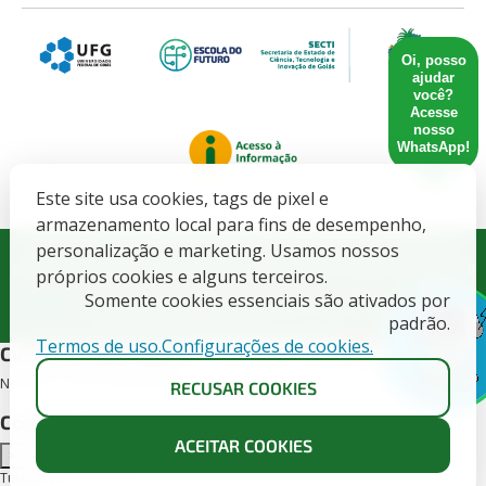
Oi, posso
ajudar
você?
Acesse
nosso
WhatsApp!
Este site usa cookies, tags de pixel e
armazenamento local para fins de desempenho,
Governo do Estado de Goiás. SECRETARIA DE ESTADO DE
personalização e marketing. Usamos nossos
CIENCIA, TECNOLOGIA E INOVACAO - CNPJ: 21.652.711/0001-10
próprios cookies e alguns terceiros.
Somente cookies essenciais são ativados por
Todos direitos Reservados CETT/UFG - 2025.
padrão.
Termos de uso.
Configurações de cookies.
X
Cursos deste edital
Nenhum curso encontrado para este edital.
RECUSAR COOKIES
Conheça as turmas disponíveis
ACEITAR COOKIES
×
Turmas para o curso -