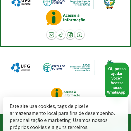
Oi, posso
ajudar
você?
Acesse
nosso
WhatsApp!
Este site usa cookies, tags de pixel e
armazenamento local para fins de desempenho,
Governo do Estado de Goiás. SECRETARIA DE ESTADO DE
personalização e marketing. Usamos nossos
CIENCIA, TECNOLOGIA E INOVACAO - CNPJ: 21.652.711/0001-10
próprios cookies e alguns terceiros.