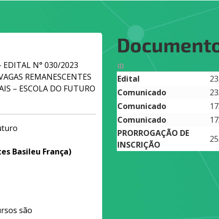
Document
 - EDITAL N° 030/2023
ID
S VAGAS REMANESCENTES
Edital
23
AIS – ESCOLA DO FUTURO
Comunicado
23
Comunicado
17
Comunicado
17
uturo
PRORROGAÇÃO DE
25
INSCRIÇÃO
es Basileu França)
ursos são