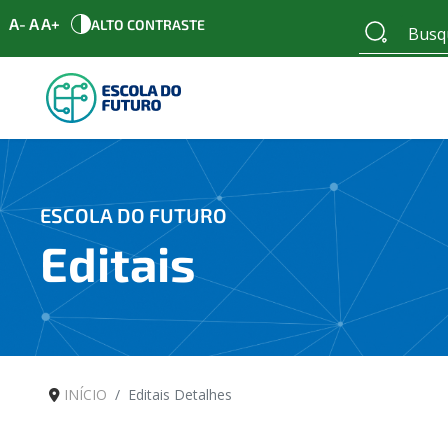
A-
A
A+
ALTO CONTRASTE
ESCOLA DO FUTURO
Editais
INÍCIO
Editais Detalhes