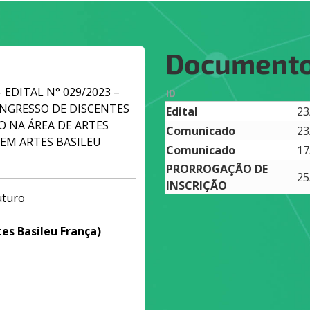
Document
 - EDITAL N° 029/2023 –
ID
INGRESSO DE DISCENTES
Edital
23
 NA ÁREA DE ARTES
Comunicado
23
 EM ARTES BASILEU
Comunicado
17
PRORROGAÇÃO DE
25
INSCRIÇÃO
uturo
es Basileu França)