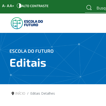
A-
A
A+
ALTO CONTRASTE
ESCOLA DO FUTURO
Editais
INÍCIO
Editais Detalhes