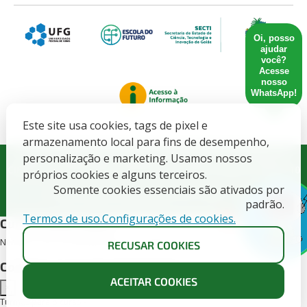
Oi, posso
ajudar
você?
Acesse
nosso
WhatsApp!
Este site usa cookies, tags de pixel e
armazenamento local para fins de desempenho,
Governo do Estado de Goiás. SECRETARIA DE ESTADO DE
personalização e marketing. Usamos nossos
CIENCIA, TECNOLOGIA E INOVACAO - CNPJ: 21.652.711/0001-10
próprios cookies e alguns terceiros.
Somente cookies essenciais são ativados por
Todos direitos Reservados CETT/UFG - 2025.
padrão.
Termos de uso.
Configurações de cookies.
X
Cursos deste edital
Nenhum curso encontrado para este edital.
RECUSAR COOKIES
Conheça as turmas disponíveis
ACEITAR COOKIES
×
Turmas para o curso -