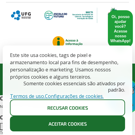
Oi, posso
ajudar
você?
Acesse
nosso
WhatsApp!
Este site usa cookies, tags de pixel e
armazenamento local para fins de desempenho,
Governo do Estado de Goiás. SECRETARIA DE ESTADO DE
personalização e marketing. Usamos nossos
CIENCIA, TECNOLOGIA E INOVACAO - CNPJ: 21.652.711/0001-10
próprios cookies e alguns terceiros.
Somente cookies essenciais são ativados por
Todos direitos Reservados CETT/UFG - 2025.
padrão.
Termos de uso.
Configurações de cookies.
X
Cursos deste edital
Nenhum curso encontrado para este edital.
RECUSAR COOKIES
Conheça as turmas disponíveis
ACEITAR COOKIES
×
Turmas para o curso -