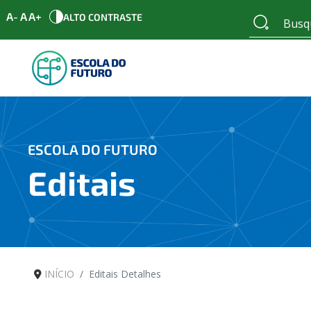
A-
A
A+
ALTO CONTRASTE
ESCOLA DO FUTURO
Editais
INÍCIO
Editais Detalhes