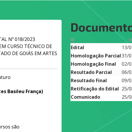
Document
ITAL Nº 018/2023
ID
D
 EM CURSO TÉCNICO DE
Edital
13/0
ADO DE GOIÁS EM ARTES
Homologação Parcial
31/0
Homologação Final
02/0
Resultado Parcial
06/0
uturo
Resultado Final
09/0
Retificação do Edital
25/0
es Basileu França)
Comunicado
25/0
ursos são