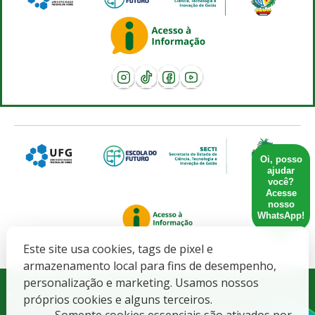
Oi, posso
ajudar
você?
Acesse
nosso
WhatsApp!
Este site usa cookies, tags de pixel e
armazenamento local para fins de desempenho,
Governo do Estado de Goiás. SECRETARIA DE ESTADO DE
personalização e marketing. Usamos nossos
CIENCIA, TECNOLOGIA E INOVACAO - CNPJ: 21.652.711/0001-10
próprios cookies e alguns terceiros.