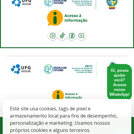
Oi, posso
ajudar
você?
Acesse
nosso
WhatsApp!
Este site usa cookies, tags de pixel e
armazenamento local para fins de desempenho,
Governo do Estado de Goiás. SECRETARIA DE ESTADO DE
personalização e marketing. Usamos nossos
CIENCIA, TECNOLOGIA E INOVACAO - CNPJ: 21.652.711/0001-10
próprios cookies e alguns terceiros.