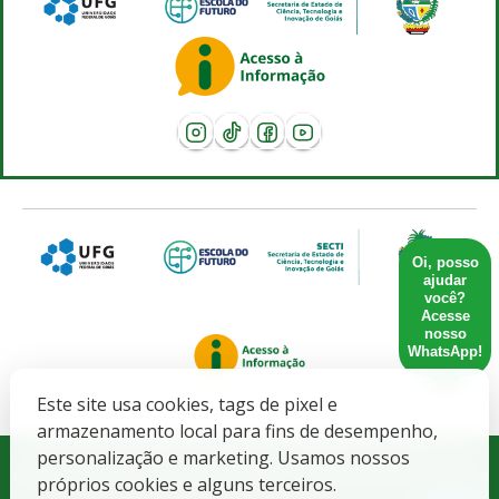
Oi, posso
ajudar
você?
Acesse
nosso
WhatsApp!
Este site usa cookies, tags de pixel e
armazenamento local para fins de desempenho,
Governo do Estado de Goiás. SECRETARIA DE ESTADO DE
personalização e marketing. Usamos nossos
CIENCIA, TECNOLOGIA E INOVACAO - CNPJ: 21.652.711/0001-10
próprios cookies e alguns terceiros.