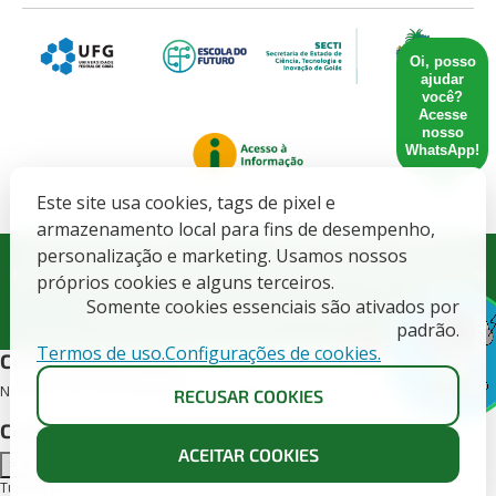
Oi, posso
ajudar
você?
Acesse
nosso
WhatsApp!
Este site usa cookies, tags de pixel e
armazenamento local para fins de desempenho,
Governo do Estado de Goiás. SECRETARIA DE ESTADO DE
personalização e marketing. Usamos nossos
CIENCIA, TECNOLOGIA E INOVACAO - CNPJ: 21.652.711/0001-10
próprios cookies e alguns terceiros.
Somente cookies essenciais são ativados por
Todos direitos Reservados CETT/UFG - 2025.
padrão.
Termos de uso.
Configurações de cookies.
X
Cursos deste edital
Nenhum curso encontrado para este edital.
RECUSAR COOKIES
Conheça as turmas disponíveis
ACEITAR COOKIES
×
Turmas para o curso -