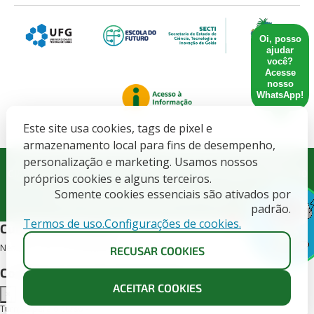
Oi, posso
ajudar
você?
Acesse
nosso
WhatsApp!
Este site usa cookies, tags de pixel e
armazenamento local para fins de desempenho,
Governo do Estado de Goiás. SECRETARIA DE ESTADO DE
personalização e marketing. Usamos nossos
CIENCIA, TECNOLOGIA E INOVACAO - CNPJ: 21.652.711/0001-10
próprios cookies e alguns terceiros.
Somente cookies essenciais são ativados por
Todos direitos Reservados CETT/UFG - 2025.
padrão.
Termos de uso.
Configurações de cookies.
X
Cursos deste edital
Nenhum curso encontrado para este edital.
RECUSAR COOKIES
Conheça as turmas disponíveis
ACEITAR COOKIES
×
Turmas para o curso -