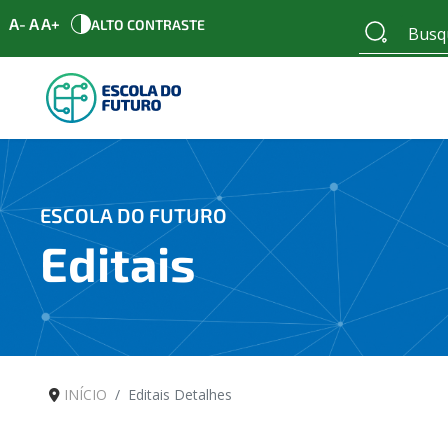
A-
A
A+
ALTO CONTRASTE
ESCOLA DO FUTURO
Editais
INÍCIO
Editais Detalhes