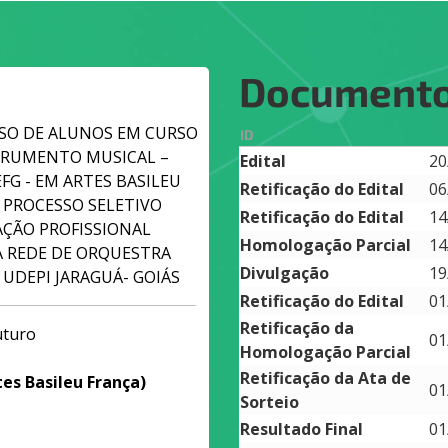
Document
SSO DE ALUNOS EM CURSO
ID
STRUMENTO MUSICAL –
Edital
20
FG - EM ARTES BASILEU
Retificação do Edital
06
2 PROCESSO SELETIVO
Retificação do Edital
14
AÇÃO PROFISSIONAL
Homologação Parcial
14
A REDE DE ORQUESTRA
Divulgação
19
– UDEPI JARAGUÁ- GOIÁS
Retificação do Edital
01
Retificação da
uturo
01
Homologação Parcial
Retificação da Ata de
es Basileu França)
01
Sorteio
Resultado Final
01