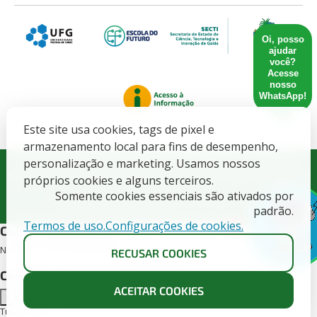
Oi, posso
ajudar
você?
Acesse
nosso
WhatsApp!
Este site usa cookies, tags de pixel e
armazenamento local para fins de desempenho,
Governo do Estado de Goiás. SECRETARIA DE ESTADO DE
personalização e marketing. Usamos nossos
CIENCIA, TECNOLOGIA E INOVACAO - CNPJ: 21.652.711/0001-10
próprios cookies e alguns terceiros.
Somente cookies essenciais são ativados por
Todos direitos Reservados CETT/UFG - 2025.
padrão.
Termos de uso.
Configurações de cookies.
X
Cursos deste edital
Nenhum curso encontrado para este edital.
RECUSAR COOKIES
Conheça as turmas disponíveis
ACEITAR COOKIES
×
Turmas para o curso -