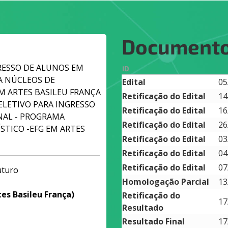
Document
GRESSO DE ALUNOS EM
ID
A NÚCLEOS DE
Edital
05
M ARTES BASILEU FRANÇA
Retificação do Edital
14
SELETIVO PARA INGRESSO
Retificação do Edital
16
NAL - PROGRAMA
Retificação do Edital
26
TICO -EFG EM ARTES
Retificação do Edital
03
Retificação do Edital
04
Retificação do Edital
07
uturo
Homologação Parcial
13
es Basileu França)
Retificação do
17
Resultado
Resultado Final
17