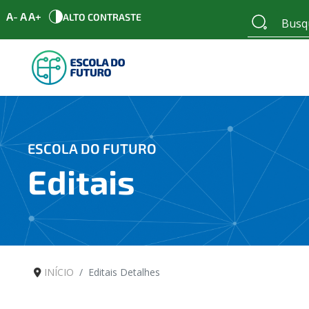
A-
A
A+
ALTO CONTRASTE
ESCOLA DO FUTURO
Editais
INÍCIO
Editais Detalhes