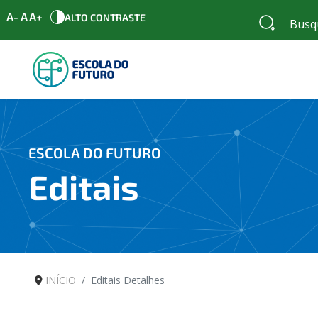
A-
A
A+
ALTO CONTRASTE
ESCOLA DO FUTURO
Editais
INÍCIO
Editais Detalhes