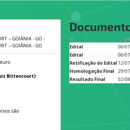
Document
RT – GOIÂNIA - GO -
ID
DA
URT – GOIÂNIA - GO
Edital
06/07
Edital
06/07
uturo
Retificação do Edital
12/07
Homologação Final
29/07
uiz Bittencourt)
Resultado Final
02/08
ursos são