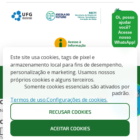
Oi, posso
ajudar
você?
Acesse
nosso
WhatsApp!
Este site usa cookies, tags de pixel e
armazenamento local para fins de desempenho,
Governo do Estado de Goiás. SECRETARIA DE ESTADO DE
personalização e marketing. Usamos nossos
CIENCIA, TECNOLOGIA E INOVACAO - CNPJ: 21.652.711/0001-10
próprios cookies e alguns terceiros.
Somente cookies essenciais são ativados por
Todos direitos Reservados CETT/UFG - 2025.
padrão.
Termos de uso.
Configurações de cookies.
X
Cursos deste edital
Nenhum curso encontrado para este edital.
RECUSAR COOKIES
Conheça as turmas disponíveis
ACEITAR COOKIES
×
Turmas para o curso -