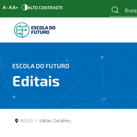
A-
A
A+
ALTO CONTRASTE
ESCOLA DO FUTURO
Editais
INÍCIO
Editais Detalhes