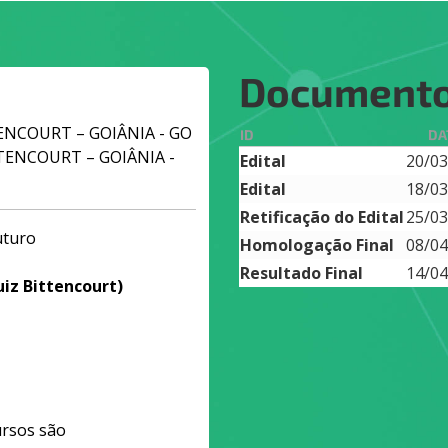
Document
TENCOURT – GOIÂNIA - GO
ID
DA
ITTENCOURT – GOIÂNIA -
Edital
20/03
Edital
18/03
Retificação do Edital
25/03
uturo
Homologação Final
08/04
Resultado Final
14/04
uiz Bittencourt)
ursos são