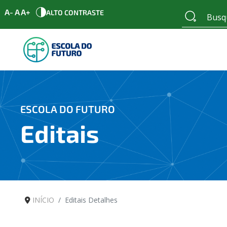
A-
A
A+
ALTO CONTRASTE
ESCOLA DO FUTURO
Editais
INÍCIO
Editais Detalhes