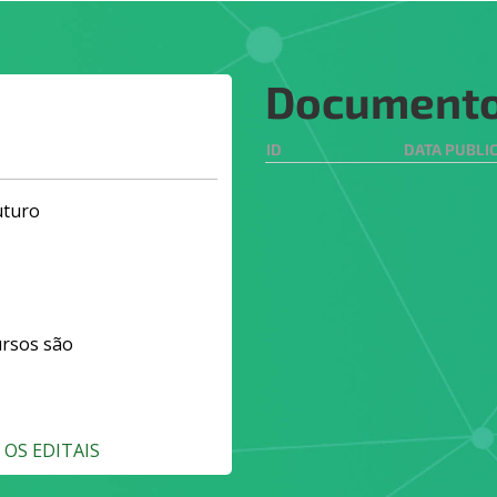
Document
ID
DATA PUBLI
uturo
ursos são
OS EDITAIS