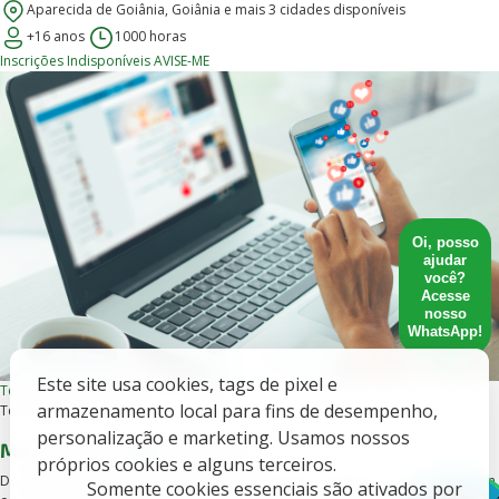
Aparecida de Goiânia, Goiânia e mais 3 cidades disponíveis
+16 anos
1000 horas
Inscrições Indisponíveis
AVISE-ME
Oi, posso
ajudar
você?
Acesse
nosso
WhatsApp!
Este site usa cookies, tags de pixel e
Tecnologia e Inovação
EAD, Presencial
armazenamento local para fins de desempenho,
Técnico de nível médio
personalização e marketing. Usamos nossos
Marketing e Mídias Sociais
próprios cookies e alguns terceiros.
Domine as redes sociais e aprenda a transformar curtidas em resultados com
Somente cookies essenciais são ativados por