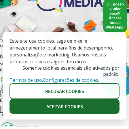
Oi, posso
ajudar
você?
Acesse
nosso
WhatsApp!
Este site usa cookies, tags de pixel e
Tecnologia e Inovação
Online, Presencial
Qualificação profissional
armazenamento local para fins de desempenho,
personalização e marketing. Usamos nossos
Mídias Sociais
próprios cookies e alguns terceiros.
Seja um especialista em Redes Sociais! Use essa ferramenta para vender seus
Somente cookies essenciais são ativados por
produtos e se conectar com seus clientes da melhor forma...
padrão.
Termos de uso.
Configurações de cookies.
Aparecida de Goiânia, Goiânia e mais 3 cidades disponíveis
X
+16 anos
160 horas
RECUSAR COOKIES
VER TURMAS
INSCREVA-SE
Conheça as turmas disponíveis
ACEITAR COOKIES
×
Turmas para o curso -