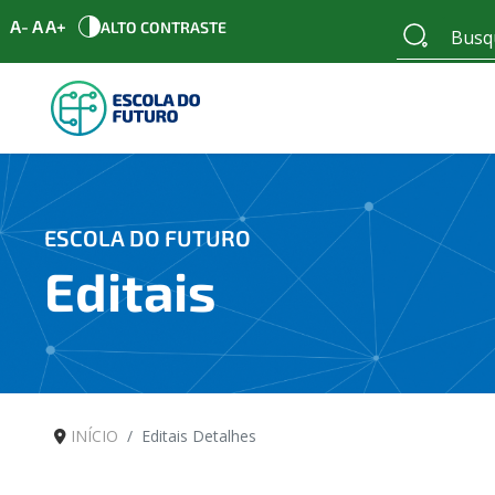
A-
A
A+
ALTO CONTRASTE
ESCOLA DO FUTURO
Editais
INÍCIO
Editais Detalhes