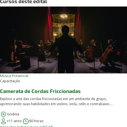
Cursos deste edital
Música
Presencial
Capacitação
Camerata de Cordas Friccionadas
Explore a arte das cordas friccionadas em um ambiente de grupo,
aprimorando suas habilidades em violino, viola, cello e contrabaixo....
Goiânia
+11 anos
80 horas