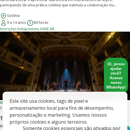
participando de uma prática coletiva que estimula a colaboração mu...
Goiânia
9 a 14 anos
80 horas
Inscrições Indisponíveis
AVISE-ME
Oi, posso
ajudar
você?
Acesse
nosso
WhatsApp!
Este site usa cookies, tags de pixel e
Música
Presencial
armazenamento local para fins de desempenho,
Capacitação
personalização e marketing. Usamos nossos
Teatro Musical
próprios cookies e alguns terceiros.
Mergulhe no universo do teatro musical, combinando interpretação, canto e
Somente cookies essenciais são ativados por