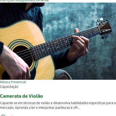
Inscrições Indisponíveis
AVISE-ME
Música
Presencial
Capacitação
Camerata de Violão
Capacite-se em técnicas de violão e desenvolva habilidades específicas para o
mercado. Aprenda a ler e interpretar partituras e cifr...