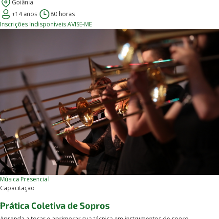
Goiânia
+14 anos
80 horas
Inscrições Indisponíveis
AVISE-ME
Música
Presencial
Capacitação
Prática Coletiva de Sopros
Aprenda a tocar e aprimorar sua técnica em instrumentos de sopro,