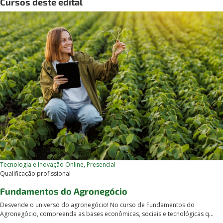
Cursos deste edital
Tecnologia e Inovação
Online, Presencial
Qualificação profissional
Fundamentos do Agronegócio
Desvende o universo do agronegócio! No curso de Fundamentos do
Agronegócio, compreenda as bases econômicas, sociais e tecnológicas q...