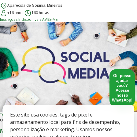
Aparecida de Goiânia, Mineiros
+16 anos
160 horas
Inscrições Indisponíveis
AVISE-ME
Oi, posso
ajudar
você?
Acesse
nosso
WhatsApp!
Este site usa cookies, tags de pixel e
Tecnologia e Inovação
Online, Presencial
Qualificação profissional
armazenamento local para fins de desempenho,
personalização e marketing. Usamos nossos
Mídias Sociais
próprios cookies e alguns terceiros.