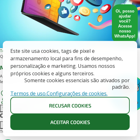
Oi, posso
ajudar
você?
Acesse
nosso
WhatsApp!
Este site usa cookies, tags de pixel e
Tecnologia e Inovação
Online, Presencial
Qualificação profissional
armazenamento local para fins de desempenho,
personalização e marketing. Usamos nossos
Marketing Digital
próprios cookies e alguns terceiros.
Aprenda a consolidar a presença digital da sua marca! Seja visto e seja
Somente cookies essenciais são ativados por
lembrado. Analise o mercado digital e se posicione no lugar ...
padrão.
Termos de uso.
Configurações de cookies.
Goiânia, Santo Antônio do Descoberto, Valparaíso de Goiás
X
+16 anos
160 horas
RECUSAR COOKIES
VER TURMAS
INSCREVA-SE
Conheça as turmas disponíveis
ACEITAR COOKIES
×
Turmas para o curso -