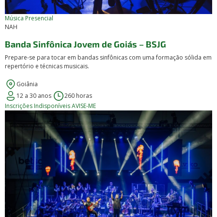
Música
Presencial
NAH
Banda Sinfônica Jovem de Goiás – BSJG
Prepare-se para tocar em bandas sinfônicas com uma formação sólida em
repertório e técnicas musicais.
Goiânia
12 a 30 anos
260 horas
Inscrições Indisponíveis
AVISE-ME