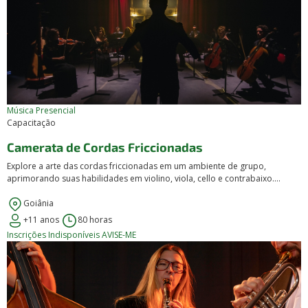
Música
Presencial
Capacitação
Camerata de Cordas Friccionadas
Explore a arte das cordas friccionadas em um ambiente de grupo,
aprimorando suas habilidades em violino, viola, cello e contrabaixo....
Goiânia
+11 anos
80 horas
Inscrições Indisponíveis
AVISE-ME