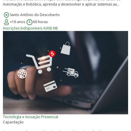
Automação e Robótica, aprenda a desenvolver e aplicar sistemas au...
Santo Antônio do Descoberto
+16 anos
60 horas
Inscrições Indisponíveis
AVISE-ME
Tecnologia e Inovação
Presencial
Capacitação