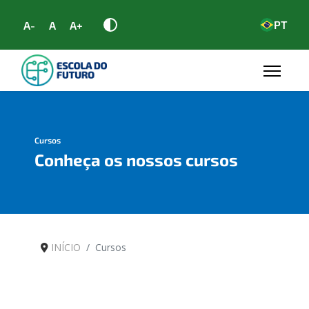
PT
A-
A
A+
Cursos
Conheça os nossos cursos
INÍCIO
Cursos