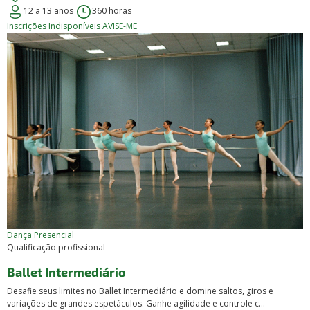
12 a 13 anos
360 horas
Inscrições Indisponíveis
AVISE-ME
Dança
Presencial
Qualificação profissional
Ballet Intermediário
Desafie seus limites no Ballet Intermediário e domine saltos, giros e
variações de grandes espetáculos. Ganhe agilidade e controle c...