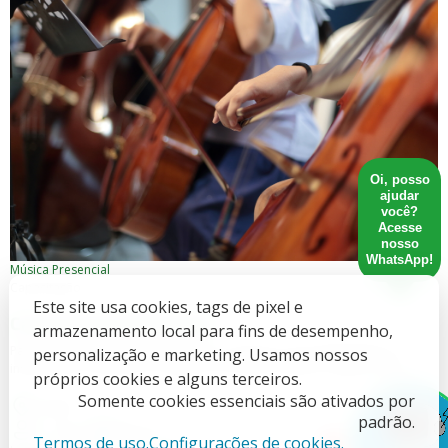
Oi, posso
ajudar
você?
Acesse
nosso
WhatsApp!
Música
Presencial
Capacitação
Este site usa cookies, tags de pixel e
Camerata de Violoncelo
armazenamento local para fins de desempenho,
Participe da Camerata de Violoncelo e aprimore suas habilidades no
personalização e marketing. Usamos nossos
instrumento, tocando em conjunto com outros músicos. Explore repe...
próprios cookies e alguns terceiros.
Somente cookies essenciais são ativados por
Goiânia
padrão.
+12 anos
80 horas
Termos de uso.
Configurações de cookies.
X